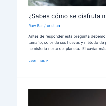
¿Sabes cómo se disfruta me
Raw Bar
/
cristian
Antes de responder esta pregunta debemos c
tamaño, color de sus huevas y método de p
hemisferio norte del planeta. El caviar más
Leer más »
Los
mejores
caviares