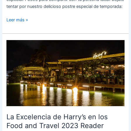
tentar por nuestro delicioso postre especial de temporada:
Leer más »
La
Excelencia
de
Harry’s
en
los
Food
and
Travel
2023
Reader
La Excelencia de Harry’s en los
Awards
Food and Travel 2023 Reader