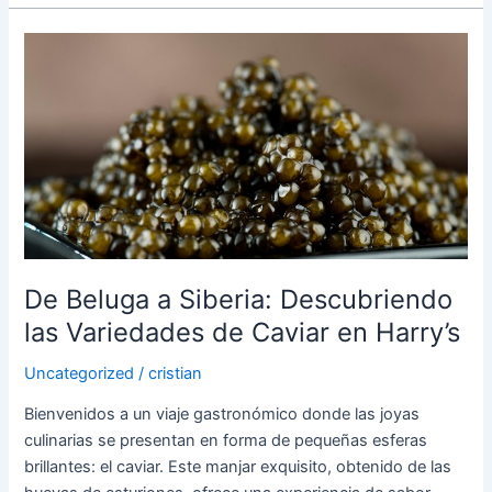
De
Beluga
a
Siberia:
Descubriendo
las
Variedades
de
Caviar
en
De Beluga a Siberia: Descubriendo
Harry’s
las Variedades de Caviar en Harry’s
Uncategorized
/
cristian
Bienvenidos a un viaje gastronómico donde las joyas
culinarias se presentan en forma de pequeñas esferas
brillantes: el caviar. Este manjar exquisito, obtenido de las