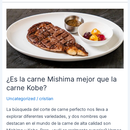
¿Es
la
carne
Mishima
mejor
que
la
carne
Kobe?
¿Es la carne Mishima mejor que la
carne Kobe?
Uncategorized
/
cristian
La búsqueda del corte de carne perfecto nos lleva a
explorar diferentes variedades, y dos nombres que
destacan en el mundo de la carne de alta calidad son