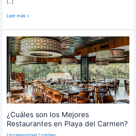
[…]
Leer más »
¿Cuáles
son
los
Mejores
Restaurantes
en
Playa
del
Carmen?
¿Cuáles son los Mejores
Restaurantes en Playa del Carmen?
Uncategorized
/
cristian