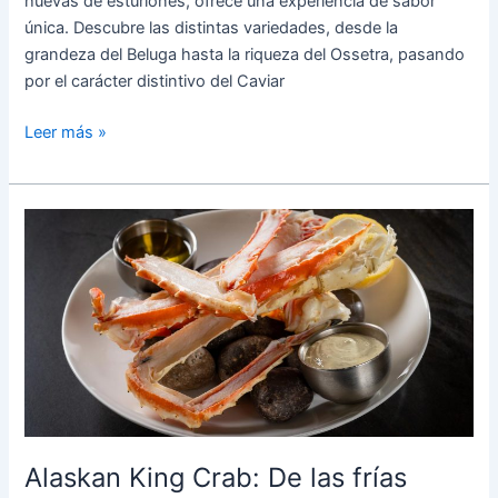
huevas de esturiones, ofrece una experiencia de sabor
única. Descubre las distintas variedades, desde la
grandeza del Beluga hasta la riqueza del Ossetra, pasando
por el carácter distintivo del Caviar
Leer más »
Alaskan
King
Crab:
De
las
frías
aguas
de
Alaska
a
Alaskan King Crab: De las frías
Harry’s