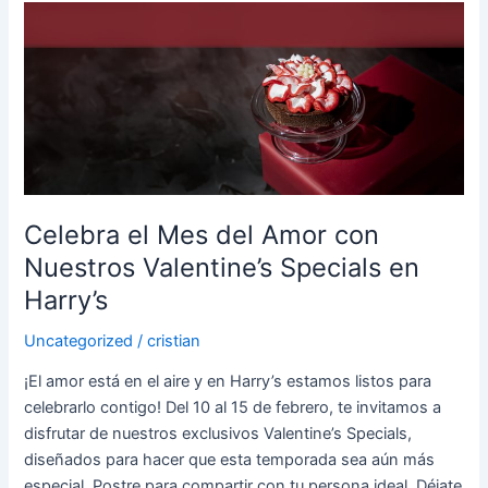
Celebra
el
Mes
del
Amor
con
Nuestros
Valentine’s
Specials
Celebra el Mes del Amor con
en
Nuestros Valentine’s Specials en
Harry’s
Harry’s
Uncategorized
/
cristian
¡El amor está en el aire y en Harry’s estamos listos para
celebrarlo contigo! Del 10 al 15 de febrero, te invitamos a
disfrutar de nuestros exclusivos Valentine’s Specials,
diseñados para hacer que esta temporada sea aún más
especial. Postre para compartir con tu persona ideal. Déjate