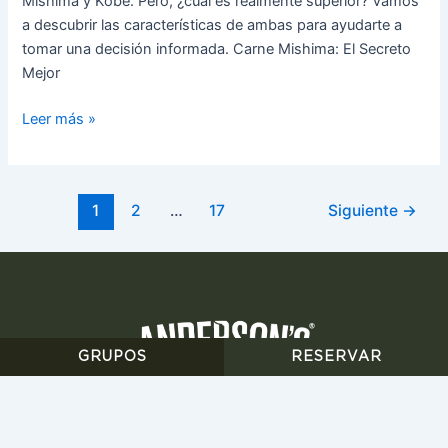
Mishima y Kobe. Pero, ¿cuál es realmente superior? Vamos
a descubrir las características de ambas para ayudarte a
tomar una decisión informada. Carne Mishima: El Secreto
Mejor
Leer más »
1
2
…
17
Siguiente
→
GRUPOS
RESERVAR