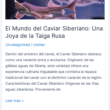
Una
Joya
de
la
Taiga
El Mundo del Caviar Siberiano: Una
Rusa
Joya de la Taiga Rusa
Uncategorized
/
cristian
Dentro del universo del caviar, el Caviar Siberiano destaca
como una variante única y exclusiva. Originario de las
gélidas aguas de Siberia, esta variedad ofrece una
experiencia culinaria inigualable que combina la riqueza
tradicional del caviar con el distintivo carácter de la región.
Características del Caviar Siberiano Orígenes en las frías
aguas siberianas: Proveniente de
Leer más »