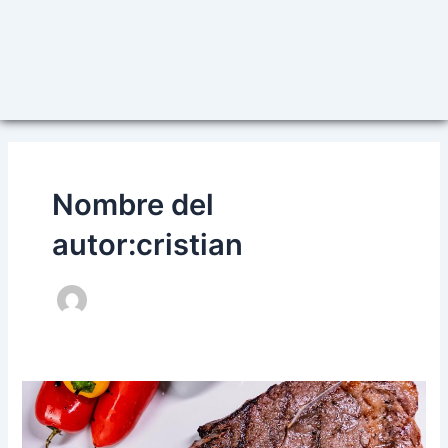
Nombre del
autor:cristian
Tipos
de
Cortes