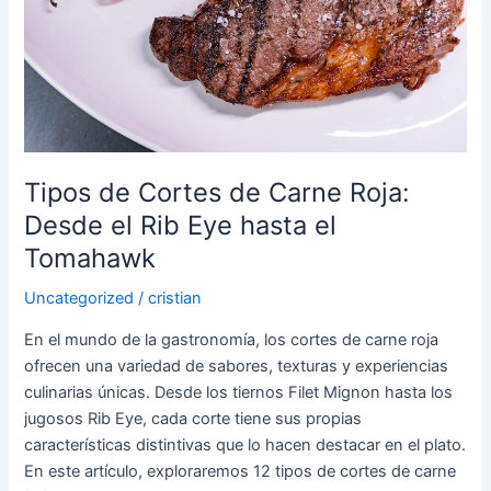
de
Carne
Roja:
Desde
el
Rib
Eye
Tipos de Cortes de Carne Roja:
hasta
Desde el Rib Eye hasta el
el
Tomahawk
Tomahawk
Uncategorized
/
cristian
En el mundo de la gastronomía, los cortes de carne roja
ofrecen una variedad de sabores, texturas y experiencias
culinarias únicas. Desde los tiernos Filet Mignon hasta los
jugosos Rib Eye, cada corte tiene sus propias
características distintivas que lo hacen destacar en el plato.
En este artículo, exploraremos 12 tipos de cortes de carne