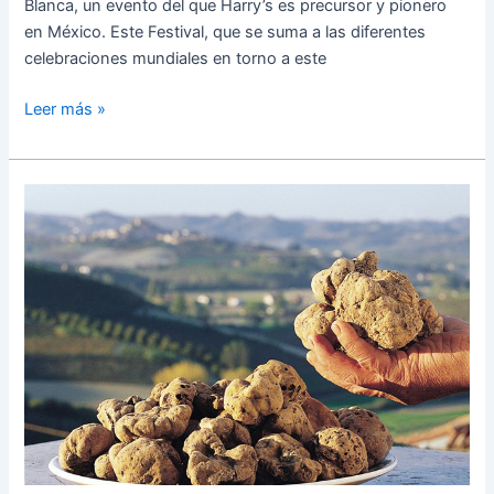
Blanca, un evento del que Harry’s es precursor y pionero
en México. Este Festival, que se suma a las diferentes
celebraciones mundiales en torno a este
Leer más »
La
Joya
de
la
gastronomía:
Trufa
Blanca