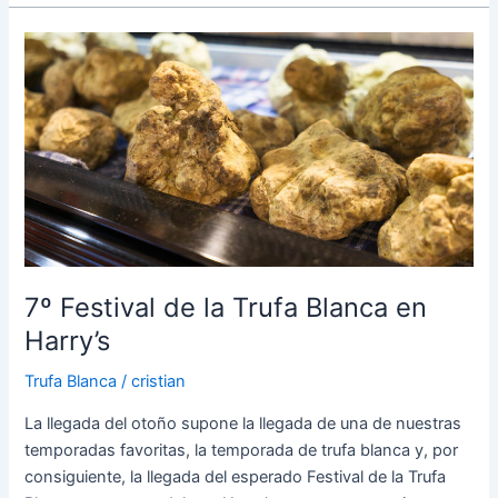
7º
Festival
de
la
Trufa
Blanca
en
Harry’s
7º Festival de la Trufa Blanca en
Harry’s
Trufa Blanca
/
cristian
La llegada del otoño supone la llegada de una de nuestras
temporadas favoritas, la temporada de trufa blanca y, por
consiguiente, la llegada del esperado Festival de la Trufa