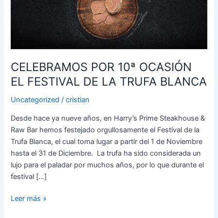
OCASIÓN
EL
FESTIVAL
DE
LA
CELEBRAMOS POR 10ª OCASIÓN
TRUFA
BLANCA
EL FESTIVAL DE LA TRUFA BLANCA
Uncategorized
/
cristian
Desde hace ya nueve años, en Harry’s Prime Steakhouse &
Raw Bar hemos festejado orgullosamente el Festival de la
Trufa Blanca, el cual toma lugar a partir del 1 de Noviembre
hasta el 31 de Diciembre. La trufa ha sido considerada un
lujo para el paladar por muchos años, por lo que durante el
festival […]
Leer más »