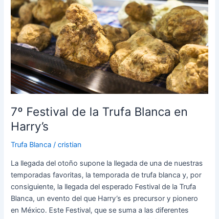
Festival
de
la
Trufa
Blanca
en
Harry’s
7º Festival de la Trufa Blanca en
Harry’s
Trufa Blanca
/
cristian
La llegada del otoño supone la llegada de una de nuestras
temporadas favoritas, la temporada de trufa blanca y, por
consiguiente, la llegada del esperado Festival de la Trufa
Blanca, un evento del que Harry’s es precursor y pionero
en México. Este Festival, que se suma a las diferentes