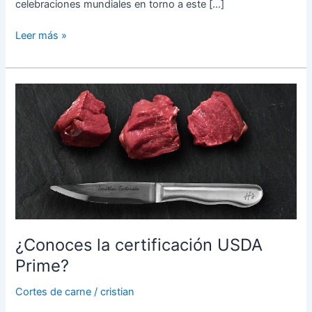
celebraciones mundiales en torno a este […]
Leer más »
¿Conoces
la
certificación
USDA
Prime?
¿Conoces la certificación USDA
Prime?
Cortes de carne
/
cristian