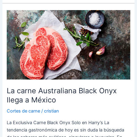
La
carne
Australiana
Black
Onyx
llega
a
México
La carne Australiana Black Onyx
llega a México
Cortes de carne
/
cristian
La Exclusiva Carne Black Onyx Solo en Harry’s La
tendencia gastronómica de hoy es sin duda la búsqueda