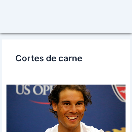
Cortes de carne
El
tenista
internacional
Rafael
Nadal
visita
Harry’s