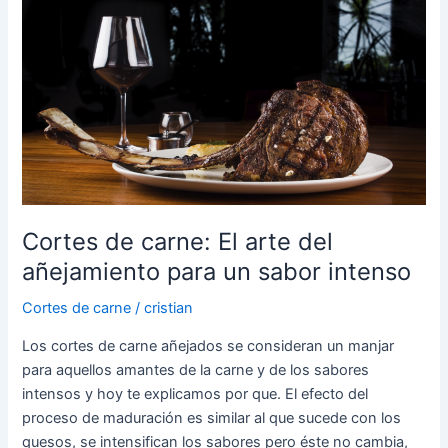
Cortes
de
carne:
El
arte
del
añejamiento
para
un
sabor
Cortes de carne: El arte del
intenso
añejamiento para un sabor intenso
Cortes de carne
/
cristian
Los cortes de carne añejados se consideran un manjar
para aquellos amantes de la carne y de los sabores
intensos y hoy te explicamos por que. El efecto del
proceso de maduración es similar al que sucede con los
quesos, se intensifican los sabores pero éste no cambia,