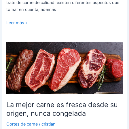
trate de carne de calidad, existen diferentes aspectos que
tomar en cuenta, además
Leer más »
La
mejor
carne
es
fresca
desde
su
origen,
nunca
La mejor carne es fresca desde su
congelada
origen, nunca congelada
Cortes de carne
/
cristian