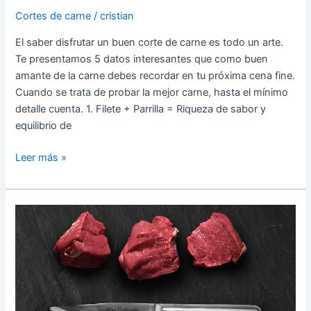
saber
Cortes de carne
/
cristian
El saber disfrutar un buen corte de carne es todo un arte.
Te presentamos 5 datos interesantes que como buen
amante de la carne debes recordar en tu próxima cena fine.
Cuando se trata de probar la mejor carne, hasta el mínimo
detalle cuenta. 1. Filete + Parrilla = Riqueza de sabor y
equilibrio de
Leer más »
¿Conoces
la
certificación
USDA
Prime?