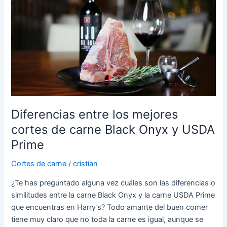
entre
los
mejores
cortes
de
carne
Black
Onyx
y
Diferencias entre los mejores
USDA
cortes de carne Black Onyx y USDA
Prime
Prime
Cortes de carne
/
cristian
¿Te has preguntado alguna vez cuáles son las diferencias o
similitudes entre la carne Black Onyx y la carne USDA Prime
que encuentras en Harry’s? Todo amante del buen comer
tiene muy claro que no toda la carne es igual, aunque se