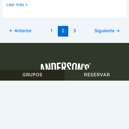
Leer más »
←
Anterior
1
2
3
Siguiente
→
GRUPOS
RESERVAR