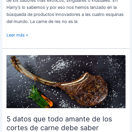
de los sabores más exóticos, singulares o inusuales. En
Harry’s lo sabemos y por eso nos hemos lanzado en la
búsqueda de productos innovadores a las cuatro esquinas
del mundo. La carne de res no es la
Leer más »
5
datos
que
todo
amante
de
los
cortes
de
5 datos que todo amante de los
carne
cortes de carne debe saber
debe