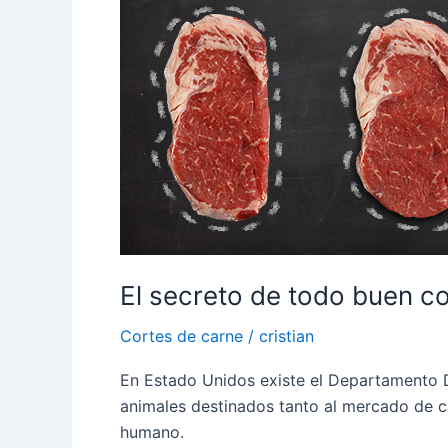
todo
buen
corte
El secreto de todo buen c
Cortes de carne
/
cristian
En Estado Unidos existe el Departamento D
animales destinados tanto al mercado de c
humano.