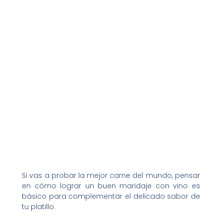
Si vas a probar la mejor carne del mundo, pensar
en cómo lograr un buen maridaje con vino es
básico para complementar el delicado sabor de
tu platillo.