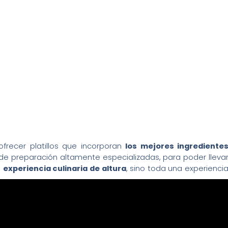
ofrecer platillos que incorporan
los mejores ingrediente
 de preparación altamente especializadas, para poder lleva
a
experiencia culinaria de altura
, sino toda una experienci
nuestros invitados tendrán acceso a los mejores cortes d
maras propias, para deleitar el paladar de quienes busca