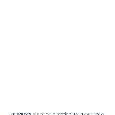
En
Harry’s
, el arte de la mixología y la excelencia