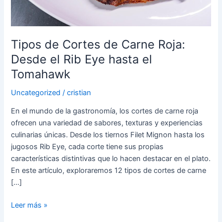
Desde
el
Rib
Eye
Tipos de Cortes de Carne Roja:
hasta
Desde el Rib Eye hasta el
el
Tomahawk
Tomahawk
Uncategorized
/
cristian
En el mundo de la gastronomía, los cortes de carne roja
ofrecen una variedad de sabores, texturas y experiencias
culinarias únicas. Desde los tiernos Filet Mignon hasta los
jugosos Rib Eye, cada corte tiene sus propias
características distintivas que lo hacen destacar en el plato.
En este artículo, exploraremos 12 tipos de cortes de carne
[…]
Leer más »