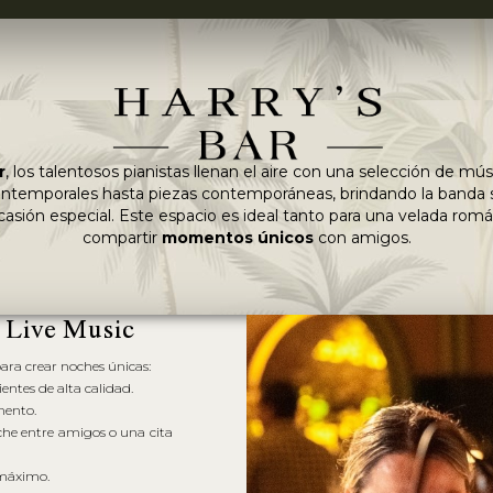
r
, los talentosos pianistas llenan el aire con una selección de mú
 intemporales hasta piezas contemporáneas, brindando la banda 
casión especial. Este espacio es ideal tanto para una velada rom
compartir
momentos únicos
con amigos.
 Live Music
ara crear noches únicas:
ntes de alta calidad.
mento.
che entre amigos o una cita
 máximo.