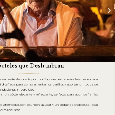
cteles que Deslumbran
dosamente elaborada por mixólogos expertos, eleva la experiencia a
tá diseñada para complementar los platillos y aportar un toque de
endaciones imperdibles:
ni: Un cóctel elegante y refrescante, perfecto para acompañar las
ico atemporal, con bourbon, azúcar y un toque de angostura, ideal
ores robustos.