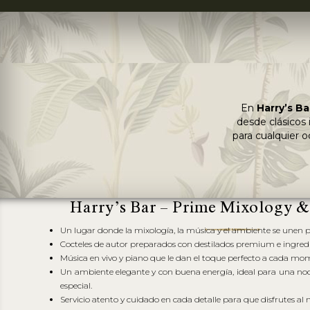
En
Harry’s Ba
desde clásicos
para cualquier o
Harry’s Bar – Prime Mixology &
⁠Un lugar donde la mixología, la música y el ambiente se unen p
Cocteles de autor preparados con destilados premium e ingredie
⁠Música en vivo y piano que le dan el toque perfecto a cada mo
⁠Un ambiente elegante y con buena energía, ideal para una no
especial.
Servicio atento y cuidado en cada detalle para que disfrutes al