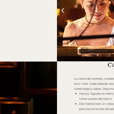
Có
La carta de cócteles, cuida
otro nivel. Cada bebida es
creatividad y sabor. Recom
Harry’s Signature Marti
notas suaves del piano.
Old Fashioned: Un clás
para los amantes de sab