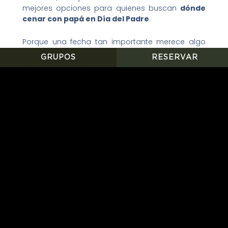
mejores opciones para quienes buscan
dónde
cenar con papá en Día del Padre
.
Porque una fecha tan importante merece algo
más que una salida común. Merece un lugar con
GRUPOS
RESERVAR
carácter, con cortes premium, con ambiente
sofisticado y con una atención pensada para
convertir cada momento en un recuerdo.
En Harry’s, la celebración se vive entre sabores
intensos, detalles cuidados y una atmósfera que
invita a quedarse un poco más.
Harry’s: el mejor
steakhouse para celebrar a
papá
Cuando se trata de celebrar a alguien especial,
la elección del lugar lo cambia todo. Harry’s
Prime Steakhouse & Raw Bar ha construido su